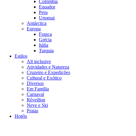
Colômbia
Equador
Peru
Uruguai
Antárctica
Europa
França
Grécia
Itália
Turquia
Estilos
All inclusive
Atividades e Natureza
Cruzeiro e Expedições
Cultural e Exótico
Diversos
Em Família
Carnaval
Réveillon
Neve e Ski
Praias
Hotéis