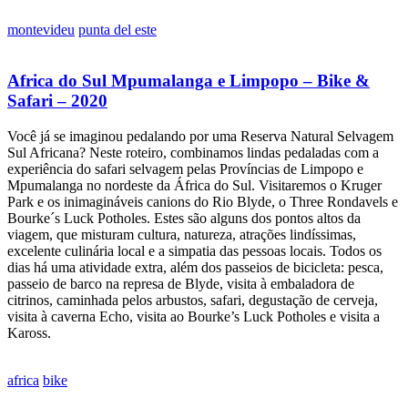
montevideu
punta del este
Africa do Sul Mpumalanga e Limpopo – Bike &
Safari – 2020
Você já se imaginou pedalando por uma Reserva Natural Selvagem
Sul Africana? Neste roteiro, combinamos lindas pedaladas com a
experiência do safari selvagem pelas Províncias de Limpopo e
Mpumalanga no nordeste da África do Sul. Visitaremos o Kruger
Park e os inimagináveis canions do Rio Blyde, o Three Rondavels e
Bourke´s Luck Potholes. Estes são alguns dos pontos altos da
viagem, que misturam cultura, natureza, atrações lindíssimas,
excelente culinária local e a simpatia das pessoas locais. Todos os
dias há uma atividade extra, além dos passeios de bicicleta: pesca,
passeio de barco na represa de Blyde, visita à embaladora de
citrinos, caminhada pelos arbustos, safari, degustação de cerveja,
visita à caverna Echo, visita ao Bourke’s Luck Potholes e visita a
Kaross.
africa
bike