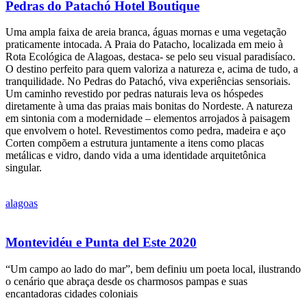
Pedras do Patachó Hotel Boutique
Uma ampla faixa de areia branca, águas mornas e uma vegetação
praticamente intocada. A Praia do Patacho, localizada em meio à
Rota Ecológica de Alagoas, destaca- se pelo seu visual paradisíaco.
O destino perfeito para quem valoriza a natureza e, acima de tudo, a
tranquilidade. No Pedras do Patachó, viva experiências sensoriais.
Um caminho revestido por pedras naturais leva os hóspedes
diretamente à uma das praias mais bonitas do Nordeste. A natureza
em sintonia com a modernidade – elementos arrojados à paisagem
que envolvem o hotel. Revestimentos como pedra, madeira e aço
Corten compõem a estrutura juntamente a itens como placas
metálicas e vidro, dando vida a uma identidade arquitetônica
singular.
alagoas
Montevidéu e Punta del Este 2020
“Um campo ao lado do mar”, bem definiu um poeta local, ilustrando
o cenário que abraça desde os charmosos pampas e suas
encantadoras cidades coloniais