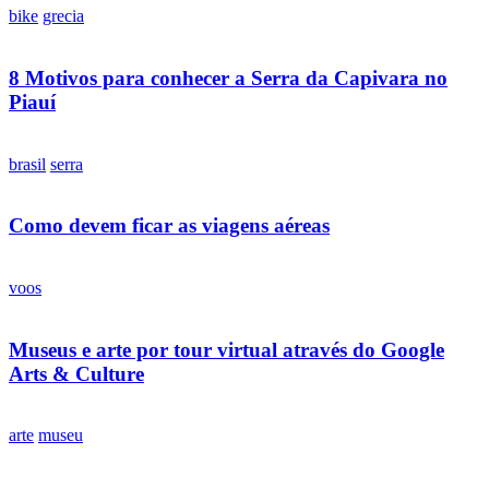
bike
grecia
8 Motivos para conhecer a Serra da Capivara no
Piauí
brasil
serra
Como devem ficar as viagens aéreas
voos
Museus e arte por tour virtual através do Google
Arts & Culture
arte
museu