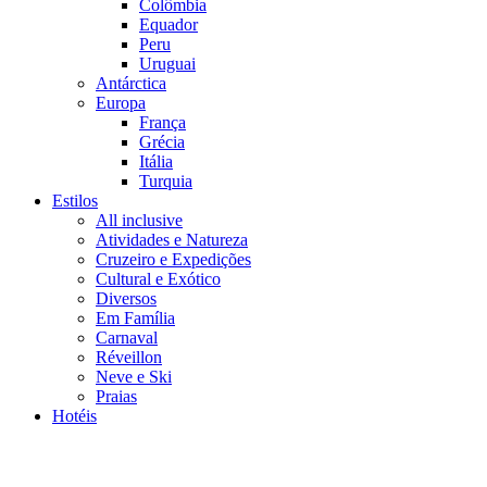
Colômbia
Equador
Peru
Uruguai
Antárctica
Europa
França
Grécia
Itália
Turquia
Estilos
All inclusive
Atividades e Natureza
Cruzeiro e Expedições
Cultural e Exótico
Diversos
Em Família
Carnaval
Réveillon
Neve e Ski
Praias
Hotéis