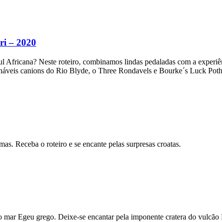
ri – 2020
l Africana? Neste roteiro, combinamos lindas pedaladas com a experi
ináveis canions do Rio Blyde, o Three Rondavels e Bourke´s Luck Poth
as. Receba o roteiro e se encante pelas surpresas croatas.
do mar Egeu grego. Deixe-se encantar pela imponente cratera do vulcã