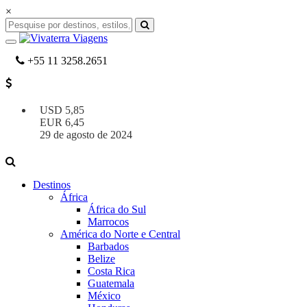
×
+55 11 3258.2651
USD
5,85
EUR
6,45
29 de agosto de 2024
Destinos
África
África do Sul
Marrocos
América do Norte e Central
Barbados
Belize
Costa Rica
Guatemala
México