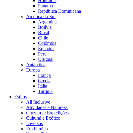
Honduras
Panamá
República Dominicana
América do Sul
Argentina
Bolívia
Brasil
Chile
Colômbia
Equador
Peru
Uruguai
Antárctica
Europa
França
Grécia
Itália
Turquia
Estilos
All Inclusive
Atividades e Natureza
Cruzeiro e Expedições
Cultural e Exótico
Diversos
Em Família