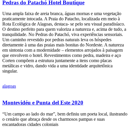
Pedras do Patachó Hotel Boutique
Uma ampla faixa de areia branca, águas mornas e uma vegetação
praticamente intocada. A Praia do Patacho, localizada em meio à
Rota Ecológica de Alagoas, destaca- se pelo seu visual paradisíaco.
O destino perfeito para quem valoriza a natureza e, acima de tudo, a
tranquilidade. No Pedras do Patachó, viva experiências sensoriais.
Um caminho revestido por pedras naturais leva os hóspedes
diretamente à uma das praias mais bonitas do Nordeste. A natureza
em sintonia com a modernidade – elementos arrojados à paisagem
que envolvem o hotel. Revestimentos como pedra, madeira e aço
Corten compõem a estrutura juntamente a itens como placas
metálicas e vidro, dando vida a uma identidade arquitetônica
singular.
alagoas
Montevidéu e Punta del Este 2020
“Um campo ao lado do mar”, bem definiu um poeta local, ilustrando
o cenário que abraça desde os charmosos pampas e suas
encantadoras cidades coloniais