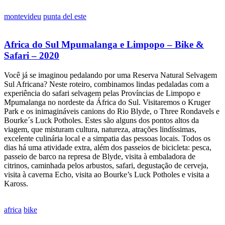
montevideu
punta del este
Africa do Sul Mpumalanga e Limpopo – Bike &
Safari – 2020
Você já se imaginou pedalando por uma Reserva Natural Selvagem
Sul Africana? Neste roteiro, combinamos lindas pedaladas com a
experiência do safari selvagem pelas Províncias de Limpopo e
Mpumalanga no nordeste da África do Sul. Visitaremos o Kruger
Park e os inimagináveis canions do Rio Blyde, o Three Rondavels e
Bourke´s Luck Potholes. Estes são alguns dos pontos altos da
viagem, que misturam cultura, natureza, atrações lindíssimas,
excelente culinária local e a simpatia das pessoas locais. Todos os
dias há uma atividade extra, além dos passeios de bicicleta: pesca,
passeio de barco na represa de Blyde, visita à embaladora de
citrinos, caminhada pelos arbustos, safari, degustação de cerveja,
visita à caverna Echo, visita ao Bourke’s Luck Potholes e visita a
Kaross.
africa
bike