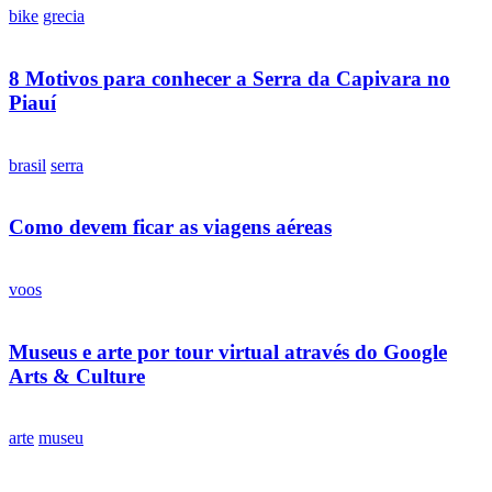
bike
grecia
8 Motivos para conhecer a Serra da Capivara no
Piauí
brasil
serra
Como devem ficar as viagens aéreas
voos
Museus e arte por tour virtual através do Google
Arts & Culture
arte
museu