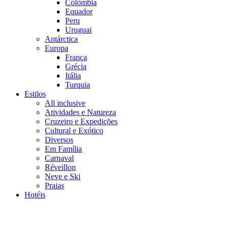
Colômbia
Equador
Peru
Uruguai
Antárctica
Europa
França
Grécia
Itália
Turquia
Estilos
All inclusive
Atividades e Natureza
Cruzeiro e Expedições
Cultural e Exótico
Diversos
Em Família
Carnaval
Réveillon
Neve e Ski
Praias
Hotéis