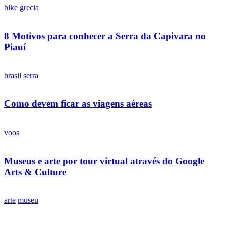
bike
grecia
8 Motivos para conhecer a Serra da Capivara no
Piauí
brasil
serra
Como devem ficar as viagens aéreas
voos
Museus e arte por tour virtual através do Google
Arts & Culture
arte
museu