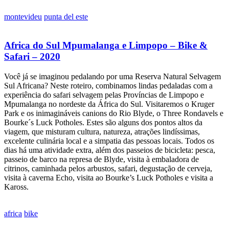
montevideu
punta del este
Africa do Sul Mpumalanga e Limpopo – Bike &
Safari – 2020
Você já se imaginou pedalando por uma Reserva Natural Selvagem
Sul Africana? Neste roteiro, combinamos lindas pedaladas com a
experiência do safari selvagem pelas Províncias de Limpopo e
Mpumalanga no nordeste da África do Sul. Visitaremos o Kruger
Park e os inimagináveis canions do Rio Blyde, o Three Rondavels e
Bourke´s Luck Potholes. Estes são alguns dos pontos altos da
viagem, que misturam cultura, natureza, atrações lindíssimas,
excelente culinária local e a simpatia das pessoas locais. Todos os
dias há uma atividade extra, além dos passeios de bicicleta: pesca,
passeio de barco na represa de Blyde, visita à embaladora de
citrinos, caminhada pelos arbustos, safari, degustação de cerveja,
visita à caverna Echo, visita ao Bourke’s Luck Potholes e visita a
Kaross.
africa
bike