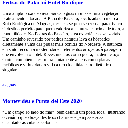
Pedras do Patachó Hotel Boutique
Uma ampla faixa de areia branca, águas mornas e uma vegetação
praticamente intocada. A Praia do Patacho, localizada em meio à
Rota Ecológica de Alagoas, destaca- se pelo seu visual paradisíaco.
O destino perfeito para quem valoriza a natureza e, acima de tudo, a
tranquilidade. No Pedras do Patachó, viva experiências sensoriais.
Um caminho revestido por pedras naturais leva os hóspedes
diretamente à uma das praias mais bonitas do Nordeste. A natureza
em sintonia com a modernidade – elementos arrojados à paisagem
que envolvem o hotel. Revestimentos como pedra, madeira e aço
Corten compõem a estrutura juntamente a itens como placas
metálicas e vidro, dando vida a uma identidade arquitetônica
singular.
alagoas
Montevidéu e Punta del Este 2020
“Um campo ao lado do mar”, bem definiu um poeta local, ilustrando
o cenário que abraça desde os charmosos pampas e suas
encantadoras cidades coloniais