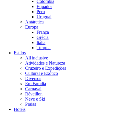
Colômbia
Equador
Peru
Uruguai
Antárctica
Europa
França
Grécia
Itália
Turquia
Estilos
All inclusive
Atividades e Natureza
Cruzeiro e Expedições
Cultural e Exótico
Diversos
Em Família
Carnaval
Réveillon
Neve e Ski
Praias
Hotéis