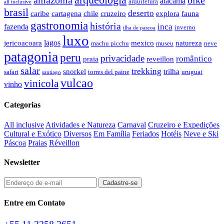
arqueologia
amazonia
bike
atacama
arquitetura
all inclusive
brasil
deserto
caribe
cartagena
chile
cruzeiro
explora
fauna
gastronomia
história
inca
fazenda
inverno
ilha de pascoa
luxo
lagos
jericoacoara
mexico
natureza
machu picchu
museu
neve
patagonia
peru
privacidade
romântico
praia
reveillon
salar
trekking
snorkel
trilha
safari
torres del paine
uruguai
santiago
vulcao
vinicola
vinho
Categorias
All inclusive
Atividades e Natureza
Carnaval
Cruzeiro e Expedições
Cultural e Exótico
Diversos
Em Família
Feriados
Hotéis
Neve e Ski
Páscoa
Praias
Réveillon
Newsletter
Entre em Contato
+55 11 3258.2651