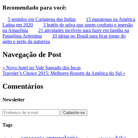
Recomendado para você:
5 sentidos em Cartagena das Indias
15 maratonas na América
Latina em 2020
3 hotéis de selva que unem conforto e imersão
na Amazônia
21 atividades incríveis para fazer em família na
Patagônia Argentina
10 ideias no Brasil para ficar longe do
agito e perto da natureza
Navegação de Post
«
Novo hotel no Vale Sagrado dos Incas
Traveler’s Choice 2015: Melhores Resorts da América do Sul
»
Comentários
Newsletter
Tags