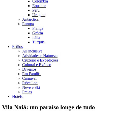
Colômbia
Equador
Peru
Uruguai
Antárctica
Europa
França
Grécia
Itália
Turquia
Estilos
All inclusive
Atividades e Natureza
Cruzeiro e Expedições
Cultural e Exótico
Diversos
Em Família
Carnaval
Réveillon
Neve e Ski
Praias
Hotéis
Vila Naiá: um paraíso longe de tudo