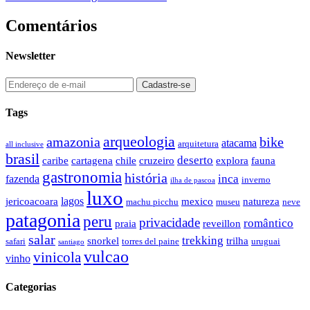
Comentários
Newsletter
Tags
arqueologia
amazonia
bike
atacama
arquitetura
all inclusive
brasil
deserto
caribe
cartagena
chile
cruzeiro
explora
fauna
gastronomia
história
inca
fazenda
inverno
ilha de pascoa
luxo
lagos
jericoacoara
mexico
natureza
machu picchu
museu
neve
patagonia
peru
privacidade
romântico
praia
reveillon
salar
trekking
snorkel
trilha
safari
torres del paine
uruguai
santiago
vulcao
vinicola
vinho
Categorias