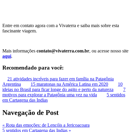
Entre em contato agora com a Vivaterra e saiba mais sobre esta
fascinante viagem.
Mais informações
contato@vivaterra.com.br
, ou acesse nosso site
aqui
.
Recomendado para você:
21 atividades incríveis para fazer em família na Patagônia
Argentina
15 maratonas na América Latina em 2020
10
ideias no Brasil para ficar longe do agito e perto da natureza
7
motivos para explorar a Patagônia uma vez na vida
5 sentidos
em Cartagena das Indias
Navegação de Post
«
Rota das emoções: de Lençóis a Jericoacoara
5 sentidos em Cartagena das Indias
»