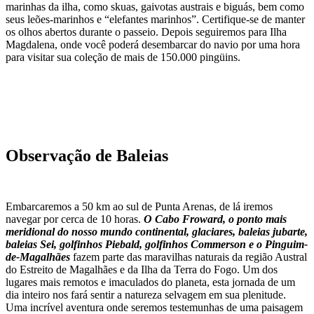
marinhas da ilha, como skuas, gaivotas austrais e biguás, bem como
seus leões-marinhos e “elefantes marinhos”. Certifique-se de manter
os olhos abertos durante o passeio. Depois seguiremos para Ilha
Magdalena, onde você poderá desembarcar do navio por uma hora
para visitar sua coleção de mais de 150.000 pingüins.
Observação de Baleias
Embarcaremos a 50 km ao sul de Punta Arenas, de lá iremos
navegar por cerca de 10 horas.
O Cabo Froward, o ponto mais
meridional do nosso mundo continental, glaciares, baleias jubarte,
baleias Sei, golfinhos Piebald, golfinhos Commerson e o Pinguim-
de-Magalhães
fazem parte das maravilhas naturais da região Austral
do Estreito de Magalhães e da Ilha da Terra do Fogo. Um dos
lugares mais remotos e imaculados do planeta, esta jornada de um
dia inteiro nos fará sentir a natureza selvagem em sua plenitude.
Uma incrível aventura onde seremos testemunhas de uma paisagem