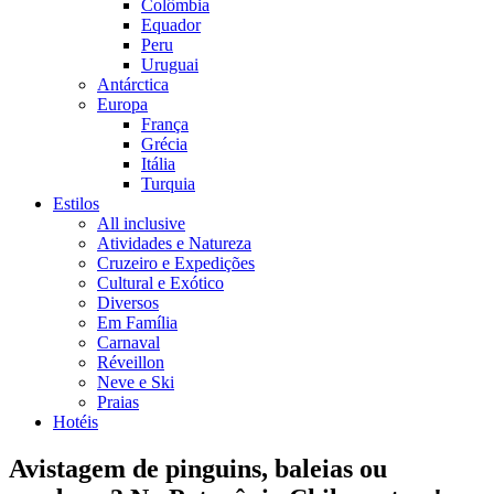
Colômbia
Equador
Peru
Uruguai
Antárctica
Europa
França
Grécia
Itália
Turquia
Estilos
All inclusive
Atividades e Natureza
Cruzeiro e Expedições
Cultural e Exótico
Diversos
Em Família
Carnaval
Réveillon
Neve e Ski
Praias
Hotéis
Avistagem de pinguins, baleias ou