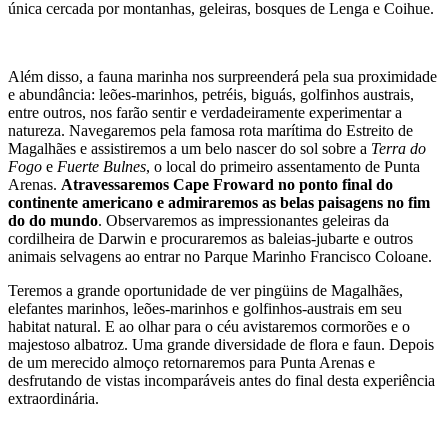
única cercada por montanhas, geleiras, bosques de Lenga e Coihue.
Além disso, a fauna marinha nos surpreenderá pela sua proximidade
e abundância: leões-marinhos, petréis, biguás, golfinhos austrais,
entre outros, nos farão sentir e verdadeiramente experimentar a
natureza. Navegaremos pela famosa rota marítima do Estreito de
Magalhães e assistiremos a um belo nascer do sol sobre a
Terra do
Fogo
e
Fuerte Bulnes
, o local do primeiro assentamento de Punta
Arenas.
Atravessaremos Cape Froward no ponto final do
continente americano e admiraremos as belas paisagens no fim
do do mundo
. Observaremos as impressionantes geleiras da
cordilheira de Darwin e procuraremos as baleias-jubarte e outros
animais selvagens ao entrar no Parque Marinho Francisco Coloane.
Teremos a grande oportunidade de ver pingüins de Magalhães,
elefantes marinhos, leões-marinhos e golfinhos-austrais em seu
habitat natural. E ao olhar para o céu avistaremos cormorões e o
majestoso albatroz. Uma grande diversidade de flora e faun. Depois
de um merecido almoço retornaremos para Punta Arenas e
desfrutando de vistas incomparáveis antes do final desta experiência
extraordinária.