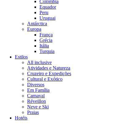
Colômbia
Equador
Peru
Uruguai
Antárctica
Europa
França
Grécia
Itália
Turquia
Estilos
All inclusive
Atividades e Natureza
Cruzeiro e Expedições
Cultural e Exótico
Diversos
Em Família
Carnaval
Réveillon
Neve e Ski
Praias
Hotéis